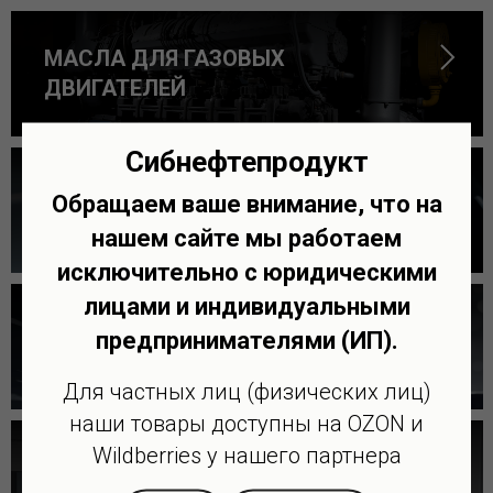
МАСЛА ДЛЯ ГАЗОВЫХ
ДВИГАТЕЛЕЙ
Сибнефтепродукт
ТУРБИННЫЕ
Обращаем ваше внимание, что на
МАСЛА
нашем сайте мы работаем
исключительно с юридическими
лицами и индивидуальными
СМАЗОЧНО-ОХЛАЖДАЮЩИЕ
предпринимателями (ИП).
ЖИДКОСТИ
Для частных лиц (физических лиц)
наши товары доступны на OZON и
Wildberries у нашего партнера
КОМПРЕССОРНЫЕ