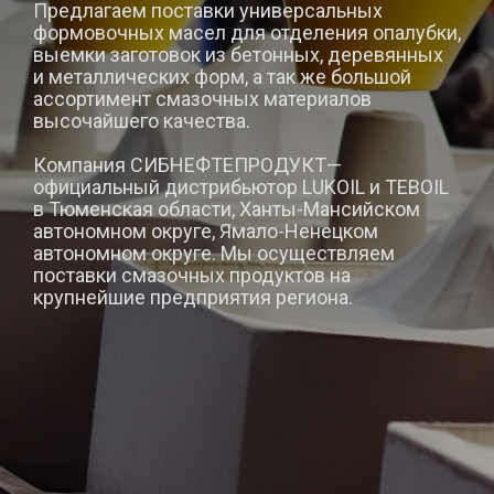
Предлагаем поставки универсальных
формовочных масел для отделения опалубки,
выемки заготовок из бетонных, деревянных
и металлических форм, а так же большой
ассортимент смазочных материалов
высочайшего качества.
Компания СИБНЕФТЕПРОДУКТ—
официальный дистрибьютор LUKOIL и TEBOIL
в Тюменская области, Ханты-Мансийском
автономном округе, Ямало-Ненецком
автономном округе. Мы осуществляем
поставки смазочных продуктов на
крупнейшие предприятия региона.